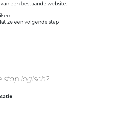
 van een bestaande website.
iken.
 dat ze een volgende stap
e stap logisch?
satie
.