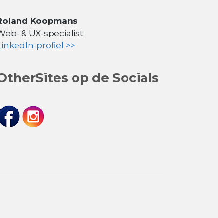
Roland Koopmans
Web- & UX-specialist
LinkedIn-profiel >>
OtherSites op de Socials