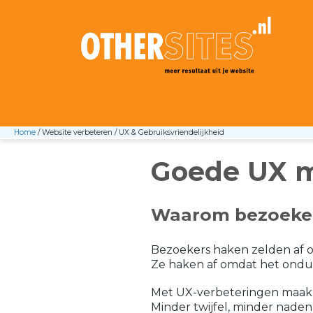
Webdesign Bureau
Amsterdam OtherSites
meer resultaat
Home
/
Website verbeteren / UX & Gebruiksvriendelijkheid
Goede UX m
Waarom bezoeker
Bezoekers haken zelden af om
Ze haken af omdat het ondui
Met UX-verbeteringen maak 
Minder twijfel, minder naden