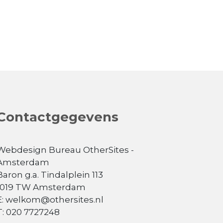
Contactgegevens
Webdesign Bureau OtherSites -
Amsterdam
Baron g.a. Tindalplein 113
1019 TW Amsterdam
E: welkom@othersites.nl
T: 020 7727248