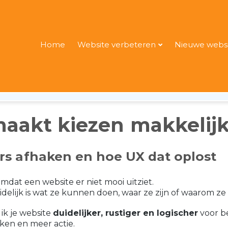
Home
Website verbeteren
Nieuwe websi
 uit je website
aakt kiezen makkelijk
s afhaken en hoe UX dat oplost
dat een website er niet mooi uitziet.
delijk is wat ze kunnen doen, waar ze zijn of waarom z
ik je website
duidelijker, rustiger en logischer
voor b
ken en meer actie.