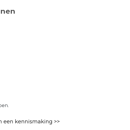
nnen
pen.
n een kennismaking >>