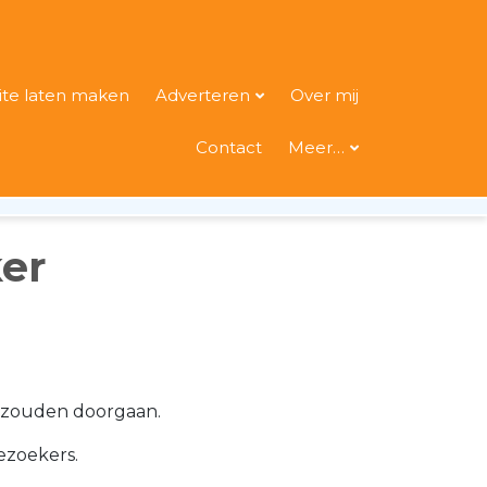
te laten maken
Adverteren
Over mij
Contact
Meer…
er
e zouden doorgaan.
ezoekers.